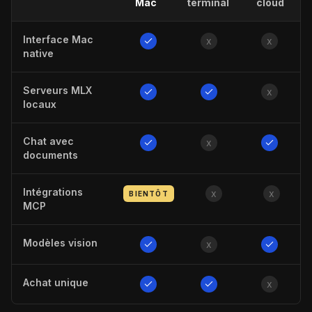
Mac
terminal
cloud
Interface Mac
x
x
native
Serveurs MLX
x
locaux
Chat avec
x
documents
Intégrations
x
x
BIENTÔT
MCP
Modèles vision
x
Achat unique
x